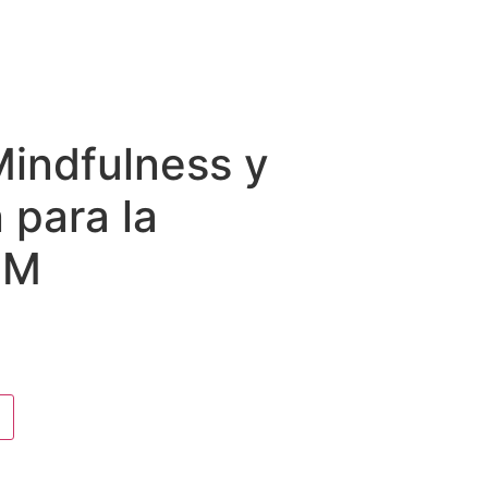
Mindfulness y
 para la
PM