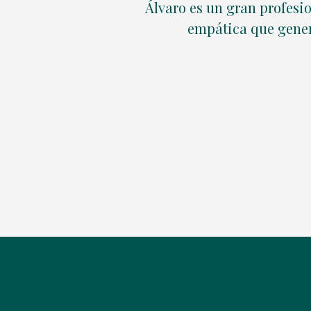
ca terapia de
Álvaro es un gran profesi
empática que gener