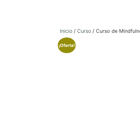
psikonet
Solicitar cita
Inicio
/
Curso
/ Curso de Mindful
¡Oferta!