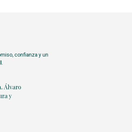
iso, confianza y un
l
.
. Álvaro
Muy interesante y útil la terapia con
ura y
contarle 